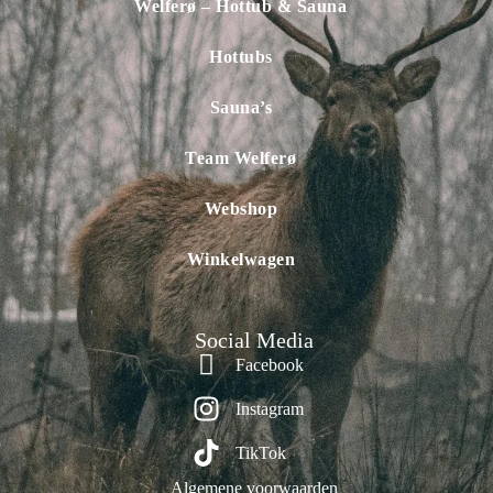
Welferø – Hottub & Sauna
Hottubs
Sauna’s
Team Welferø
Webshop
Winkelwagen
Social Media
Facebook
Instagram
TikTok
Algemene voorwaarden