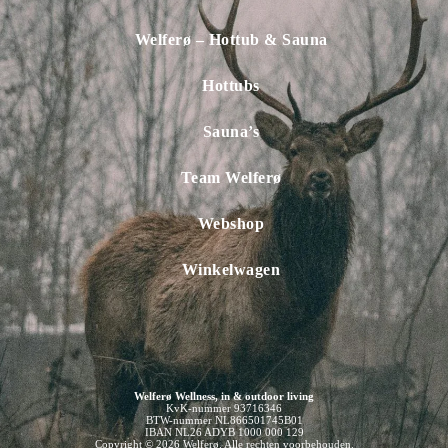
Welferø – Hottub & Sauna
Hottubs
Sauna’s
Team Welferø
Webshop
Winkelwagen
Welferø Wellness, in & outdoor living
KvK-nummer 93716346
BTW-nummer NL866501745B01
IBAN NL26 ADYB 1000 000 129
Copyright © 2026 Welferø. Alle rechten voorbehouden.