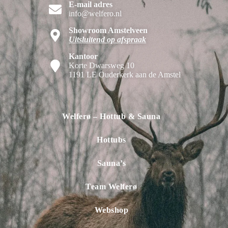
E-mail adres
info@welfero.nl
Showroom Amstelveen
Uitsluitend op afspraak
Kantoor
Korte Dwarsweg 10
1191 LE Ouderkerk aan de Amstel
Welferø – Hottub & Sauna
Hottubs
Sauna’s
Team Welferø
Webshop