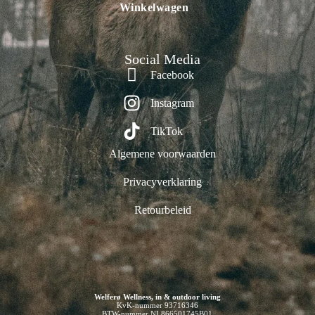
Winkelwagen
Social Media
Facebook
Instagram
TikTok
Algemene voorwaarden
Privacyverklaring
Retourbeleid
Welferø Wellness, in & outdoor living
KvK-nummer 93716346
BTW-nummer NL866501745B01