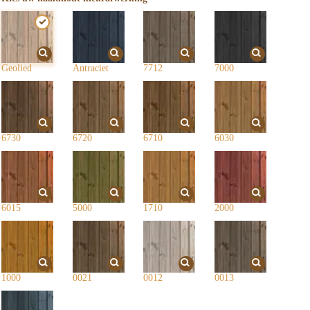
Geolied
Antraciet
7712
7000
6730
6720
6710
6030
6015
5000
1710
2000
1000
0021
0012
0013