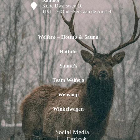
Kantoor
Korte Dwarsweg 10
1191 LE Ouderkerk aan de Amstel
Welferø – Hottub & Sauna
Hottubs
Sauna’s
Team Welferø
Webshop
Winkelwagen
Social Media
Facebook