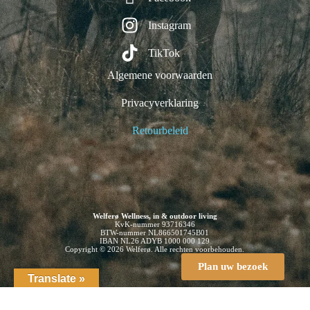
Instagram
TikTok
Algemene voorwaarden
Privacyverklaring
Retourbeleid
Welferø Wellness, in & outdoor living
KvK-nummer 93716346
BTW-nummer NL866501745B01
IBAN NL26 ADYB 1000 000 129
Copyright © 2026 Welferø. Alle rechten voorbehouden.
Plan uw bezoek
Translate »