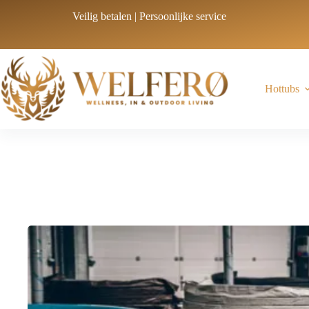
Veilig betalen | Persoonlijke service
Hottubs