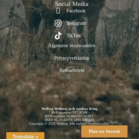
Social Media
Facebook
Instagram
TikTok
Algemene voorwaarden
Privacyverklaring
Retourbeleid
Welferø Wellness, in & outdoor living
KvK-nummer 93716346
BTW-nummer NL866501745B01
IBAN NL26 ADYB 1000 000 129
Copyright © 2026 Welferø. Alle rechten voorbehouden.
Plan uw bezoek
Translate »