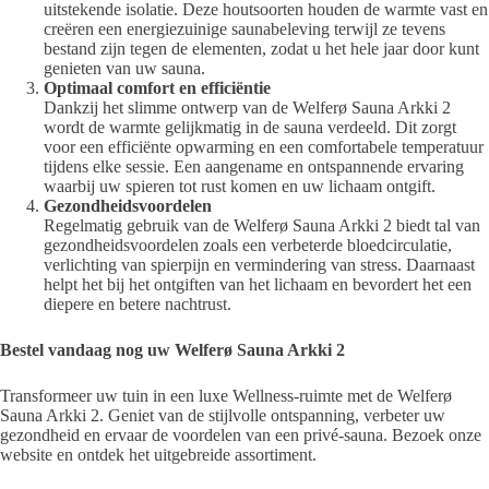
uitstekende isolatie. Deze houtsoorten houden de warmte vast en
creëren een energiezuinige saunabeleving terwijl ze tevens
bestand zijn tegen de elementen, zodat u het hele jaar door kunt
genieten van uw sauna.
Optimaal comfort en efficiëntie
Dankzij het slimme ontwerp van de Welferø Sauna Arkki 2
wordt de warmte gelijkmatig in de sauna verdeeld. Dit zorgt
voor een efficiënte opwarming en een comfortabele temperatuur
tijdens elke sessie. Een aangename en ontspannende ervaring
waarbij uw spieren tot rust komen en uw lichaam ontgift.
Gezondheidsvoordelen
Regelmatig gebruik van de Welferø Sauna Arkki 2 biedt tal van
gezondheidsvoordelen zoals een verbeterde bloedcirculatie,
verlichting van spierpijn en vermindering van stress. Daarnaast
helpt het bij het ontgiften van het lichaam en bevordert het een
diepere en betere nachtrust.
Bestel vandaag nog uw Welferø Sauna Arkki 2
Transformeer uw tuin in een luxe Wellness-ruimte met de Welferø
Sauna Arkki 2. Geniet van de stijlvolle ontspanning, verbeter uw
gezondheid en ervaar de voordelen van een privé-sauna. Bezoek onze
website en ontdek het uitgebreide assortiment.