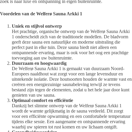
zoek is naar luxe en ontspanning in eigen buitenruimte.
Voordelen van de Welferø Sauna Arkki 1
Uniek en stijlvol ontwerp
Het prachtige, organische ontwerp van de Welferø Sauna Arkki
1 onderscheidt zich van de traditionele modellen. De bladvorm
geeft deze sauna een natuurlijke en moderne uitstraling die
perfect past in elke tuin. Deze sauna biedt niet alleen een
ontspannende ervaring, maar is ook voor het oog een prachtige
toevoeging aan uw buitenruimte.
Duurzaam en hoogwaardig
De Welferø Sauna Arkki 1 is gemaakt van duurzaam Noord-
Europees naaldhout wat zorgt voor een lange levensduur en
uitstekende isolatie. Deze houtsoorten houden de warmte vast en
creëren een energiezuinige saunabeleving terwijl ze tevens
bestand zijn tegen de elementen, zodat u het hele jaar door kunt
genieten van uw sauna.
Optimaal comfort en efficiëntie
Dankzij het slimme ontwerp van de Welferø Sauna Arkki 1
wordt de warmte gelijkmatig in de sauna verdeeld. Dit zorgt
voor een efficiënte opwarming en een comfortabele temperatuur
tijdens elke sessie. Een aangename en ontspannende ervaring
waarbij uw spieren tot rust komen en uw lichaam ontgift.