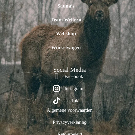
Sauna’s
Team Welferø
Webshop
Winkelwagen
Social Media
Facebook
Instagram
TikTok
Algemene voorwaarden
Privacyverklaring
Retourbeleid