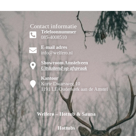
Contact informatie
Telefoonnummer
085-4008510
E-mail adres
info@welfero.nl
Showroom Amstelveen
Uitsluitend op afspraak
Kantoor
Korte Dwarsweg 10
1191 LE Ouderkerk aan de Amstel
Welferø – Hottub & Sauna
Hottubs