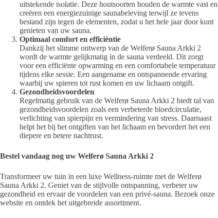
uitstekende isolatie. Deze houtsoorten houden de warmte vast en
creëren een energiezuinige saunabeleving terwijl ze tevens
bestand zijn tegen de elementen, zodat u het hele jaar door kunt
genieten van uw sauna.
Optimaal comfort en efficiëntie
Dankzij het slimme ontwerp van de Welferø Sauna Arkki 2
wordt de warmte gelijkmatig in de sauna verdeeld. Dit zorgt
voor een efficiënte opwarming en een comfortabele temperatuur
tijdens elke sessie. Een aangename en ontspannende ervaring
waarbij uw spieren tot rust komen en uw lichaam ontgift.
Gezondheidsvoordelen
Regelmatig gebruik van de Welferø Sauna Arkki 2 biedt tal van
gezondheidsvoordelen zoals een verbeterde bloedcirculatie,
verlichting van spierpijn en vermindering van stress. Daarnaast
helpt het bij het ontgiften van het lichaam en bevordert het een
diepere en betere nachtrust.
Bestel vandaag nog uw Welferø Sauna Arkki 2
Transformeer uw tuin in een luxe Wellness-ruimte met de Welferø
Sauna Arkki 2. Geniet van de stijlvolle ontspanning, verbeter uw
gezondheid en ervaar de voordelen van een privé-sauna. Bezoek onze
website en ontdek het uitgebreide assortiment.