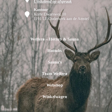
Uitsluitend op afspraak
Kantoor
Korte Dwarsweg 10
1191 LE Ouderkerk aan de Amstel
Welferø – Hottub & Sauna
Hottubs
Sauna’s
Team Welferø
Webshop
Winkelwagen