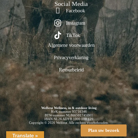
Social Media
Facebook
Instagram
TikTok
Algemene voorwaarden
Privacyverklaring
Retourbeleid
Welferø Wellness, in & outdoor living
KvK-nummer 93716346
BTW-nummer NL866501745B01
IBAN NL26 ADYB 1000 000 129
Copyright © 2026 Welferø. Alle rechten voorbehouden.
Plan uw bezoek
Translate »